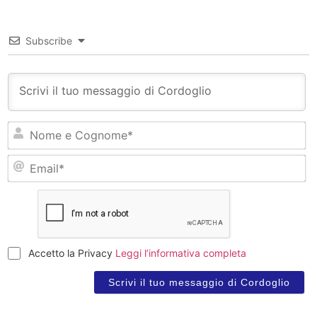
Subscribe
N
e
C
Em
Accetto la Privacy
Leggi l’informativa completa