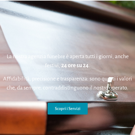
La nostra agenzia funebre è aperta tutti i giorni, anche
festivi,
24 ore su 24
.
Affidabilità, precisione e trasparenza: sono questi i valori
che, da sempre, contraddistinguono il nostro operato.
Scopri i Servizi