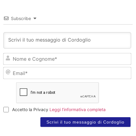
Subscribe
N
e
C
Em
Accetto la Privacy
Leggi l’informativa completa