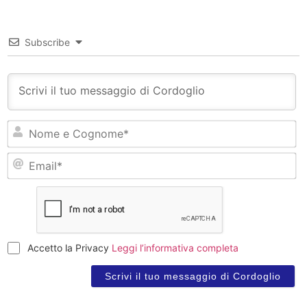
Subscribe
N
e
C
Em
Accetto la Privacy
Leggi l’informativa completa