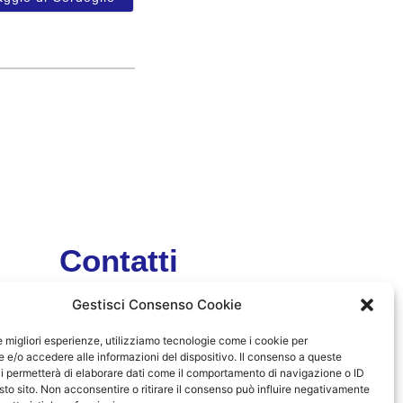
Contatti
Gestisci Consenso Cookie
Email:
mazzonesnc2011@gmail.com
le migliori esperienze, utilizziamo tecnologie come i cookie per
e/o accedere alle informazioni del dispositivo. Il consenso a queste
Urgenze
i permetterà di elaborare dati come il comportamento di navigazione o ID
sto sito. Non acconsentire o ritirare il consenso può influire negativamente
+39 347 8472132