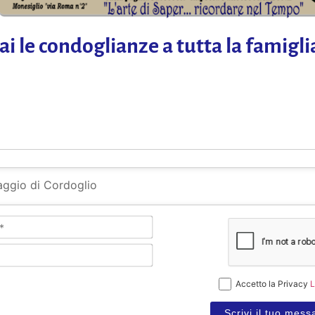
ai le condoglianze a tutta la famigli
Nome
e
Cognome*
Email*
Accetto la Privacy
L