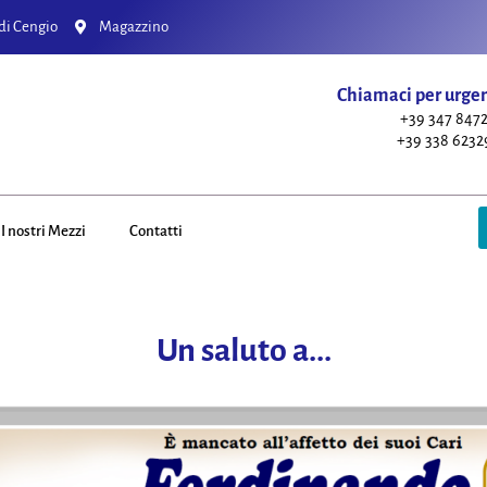
di Cengio
Magazzino
Chiamaci per urge
+39 347 847
+39 338 623
I nostri Mezzi
Contatti
Un saluto a...