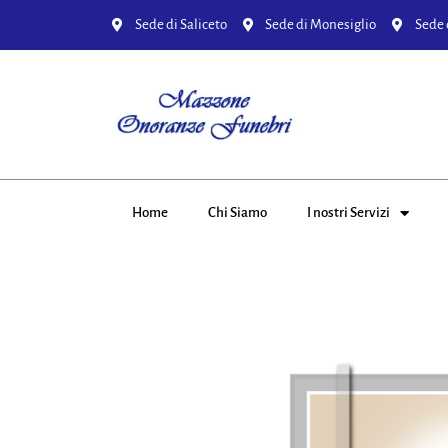
Sede di Saliceto
Sede di Monesiglio
Sede 
Home
Chi Siamo
I nostri Servizi