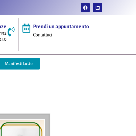
nze
Prendi un appuntamento
2132
Contattaci
2940
Manifesti Lutto