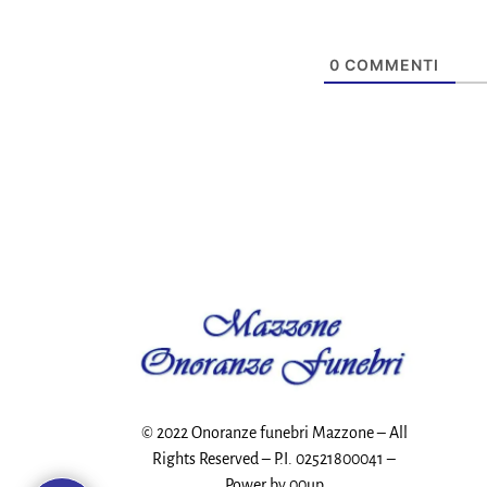
0
COMMENTI
© 2022 Onoranze funebri Mazzone – All
Rights Reserved – P.I. 02521800041 –
Power by
00up