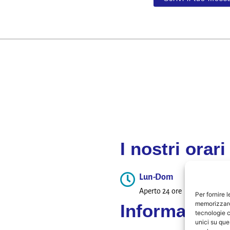
I nostri orari
Lun-Dom
Aperto 24 ore
Per fornire 
memorizzare 
Informativa
tecnologie c
unici su que