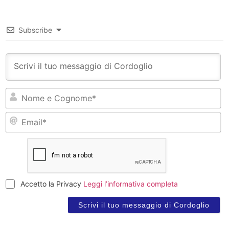
Subscribe
N
e
C
Em
Accetto la Privacy
Leggi l’informativa completa