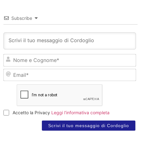
Subscribe
N
e
C
Em
Accetto la Privacy
Leggi l’informativa completa