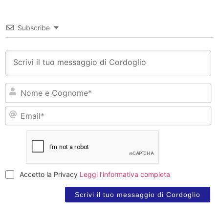
Subscribe
N
e
C
Em
Accetto la Privacy
Leggi l’informativa completa